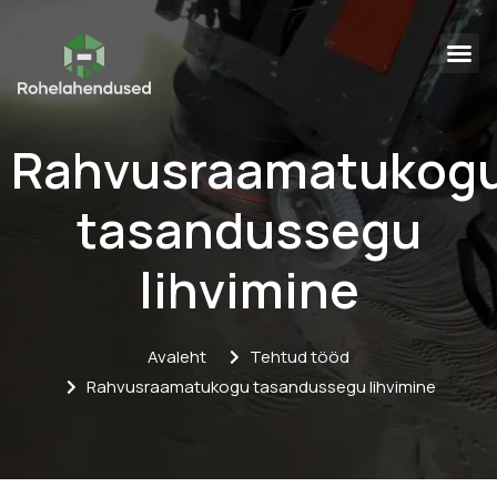
Rahvusraamatukog
tasandussegu
lihvimine
Avaleht
Tehtud tööd
Rahvusraamatukogu tasandussegu lihvimine